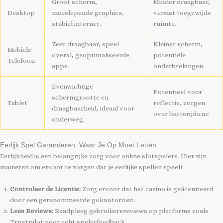
Groot scherm,
Minder draagbaar,
Desktop
meeslepende graphics,
vereist toegewijde
stabiel internet.
ruimte.
Zeer draagbaar, speel
Kleiner scherm,
Mobiele
overal, geoptimaliseerde
potentiële
Telefoon
apps.
onderbrekingen.
Evenwichtige
Potentieel voor
schermgrootte en
Tablet
reflectie, zorgen
draagbaarheid, ideaal voor
over batterijduur.
onderweg.
Eerlijk Spel Garanderen: Waar Je Op Moet Letten
Eerlijkheid is een belangrijke zorg voor online slotspelers. Hier zijn
manieren om ervoor te zorgen dat je eerlijke spellen speelt:
Controleer de Licentie:
Zorg ervoor dat het casino is gelicentieerd
door een gerenommeerde gokautoriteit.
Lees Reviews:
Raadpleeg gebruikersreviews op platforms zoals
Trustpilot voor echt spelerfeedback.