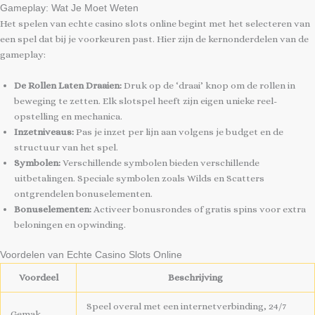
Gameplay: Wat Je Moet Weten
Het spelen van echte casino slots online begint met het selecteren van
een spel dat bij je voorkeuren past. Hier zijn de kernonderdelen van de
gameplay:
De Rollen Laten Draaien:
Druk op de ‘draai’ knop om de rollen in
beweging te zetten. Elk slotspel heeft zijn eigen unieke reel-
opstelling en mechanica.
Inzetniveaus:
Pas je inzet per lijn aan volgens je budget en de
structuur van het spel.
Symbolen:
Verschillende symbolen bieden verschillende
uitbetalingen. Speciale symbolen zoals Wilds en Scatters
ontgrendelen bonuselementen.
Bonuselementen:
Activeer bonusrondes of gratis spins voor extra
beloningen en opwinding.
Voordelen van Echte Casino Slots Online
Voordeel
Beschrijving
Speel overal met een internetverbinding, 24/7
Gemak