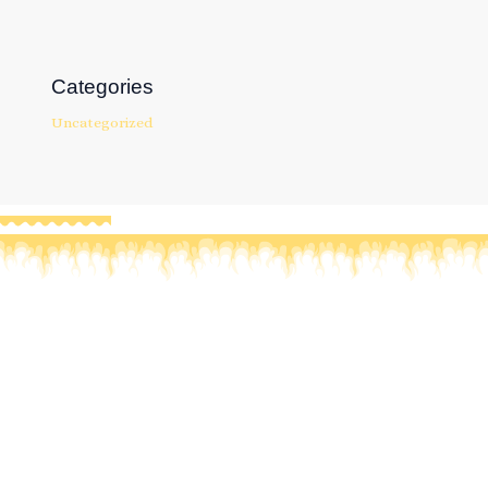
Categories
Uncategorized