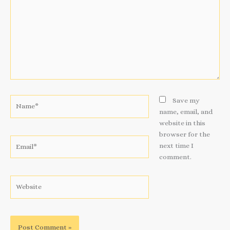
Name*
Save my
name, email, and
website in this
browser for the
Email*
next time I
comment.
Website