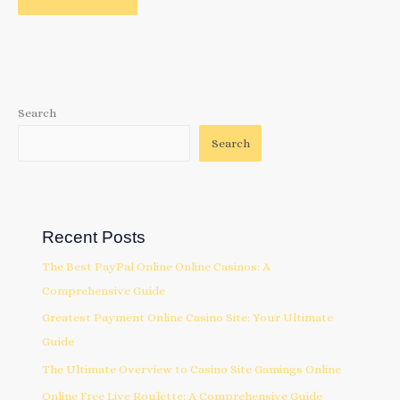
Search
Search
Recent Posts
The Best PayPal Online Online Casinos: A
Comprehensive Guide
Greatest Payment Online Casino Site: Your Ultimate
Guide
The Ultimate Overview to Casino Site Gamings Online
Online Free Live Roulette: A Comprehensive Guide